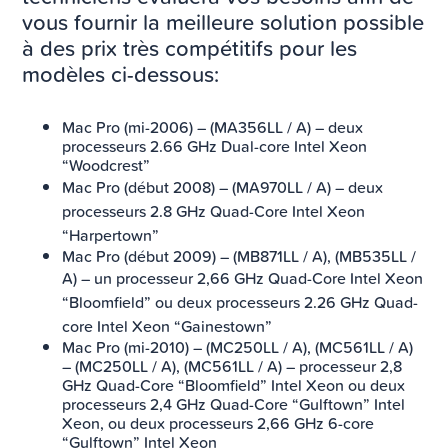
vous fournir la meilleure solution possible
à des prix très compétitifs pour les
modèles ci-dessous:
Mac Pro (mi-2006) – (MA356LL / A) – deux
processeurs 2.66 GHz Dual-core Intel Xeon
“Woodcrest”
Mac Pro (début 2008) – (MA970LL / A) –
deux
processeurs 2.8 GHz Quad-Core Intel Xeon
“Harpertown”
Mac Pro (début 2009) – (MB871LL / A), (MB535LL /
A)
– un processeur 2,66 GHz Quad-Core Intel Xeon
“Bloomfield” ou deux processeurs 2.26 GHz Quad-
core Intel Xeon “Gainestown”
Mac Pro (mi-2010) – (MC250LL / A), (MC561LL / A)
– (MC250LL / A), (MC561LL / A) – processeur 2,8
GHz Quad-Core “Bloomfield” Intel Xeon ou deux
processeurs 2,4 GHz Quad-Core “Gulftown” Intel
Xeon, ou deux processeurs 2,66 GHz 6-core
“Gulftown” Intel Xeon