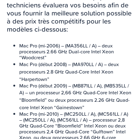
techniciens évaluera vos besoins afin de
vous fournir la meilleure solution possible
à des prix très compétitifs pour les
modèles ci-dessous:
Mac Pro (mi-2006) – (MA356LL / A) – deux
processeurs 2.66 GHz Dual-core Intel Xeon
“Woodcrest”
Mac Pro (début 2008) – (MA970LL / A) –
deux
processeurs 2.8 GHz Quad-Core Intel Xeon
“Harpertown”
Mac Pro (début 2009) – (MB871LL / A), (MB535LL /
A)
– un processeur 2,66 GHz Quad-Core Intel Xeon
“Bloomfield” ou deux processeurs 2.26 GHz Quad-
core Intel Xeon “Gainestown”
Mac Pro (mi-2010) – (MC250LL / A), (MC561LL / A)
– (MC250LL / A), (MC561LL / A) – processeur 2,8
GHz Quad-Core “Bloomfield” Intel Xeon ou deux
processeurs 2,4 GHz Quad-Core “Gulftown” Intel
Xeon, ou deux processeurs 2,66 GHz 6-core