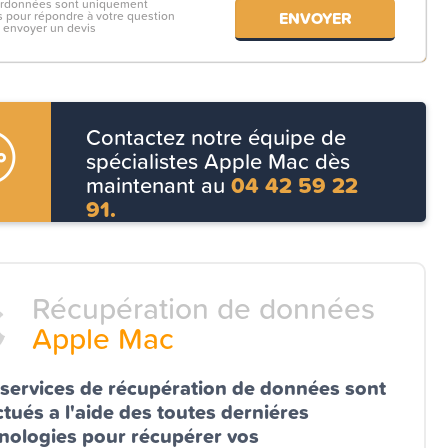
ordonnées sont uniquement
es pour répondre à votre question
 envoyer un devis
Contactez notre équipe de
spécialistes Apple Mac dès
maintenant au
04 42 59 22
91.
Récupération de données
Apple Mac
services de récupération de données sont
ctués a l'aide des toutes derniéres
nologies pour récupérer vos