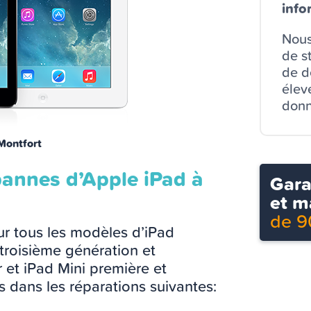
info
Nous
de s
de dé
élev
donn
Montfort
pannes d’Apple iPad à
Gara
et m
de 9
r tous les modèles d’iPad
troisième génération et
 et iPad Mini première et
 dans les réparations suivantes: