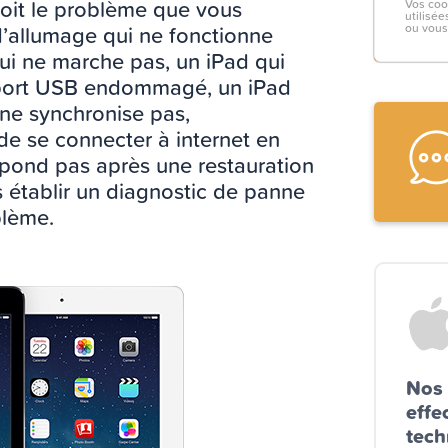
oit le problème que vous
Vos co
utilisé
’allumage qui ne fonctionne
ou vous
ui ne marche pas, un iPad qui
n port USB endommagé, un iPad
 ne synchronise pas,
de se connecter à internet en
 répond pas après une restauration
établir un diagnostic de panne
blème.
Nos 
effe
tech