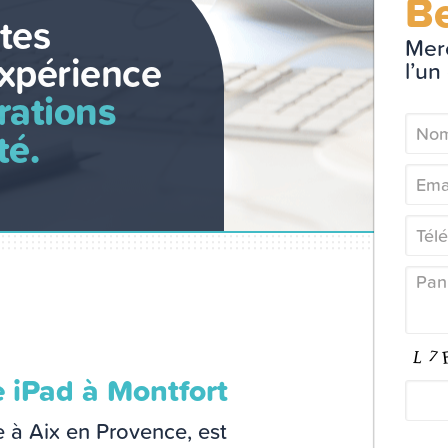
Be
tes
Merc
xpérience
l’un
rations
té.
e iPad à Montfort
e à Aix en Provence, est