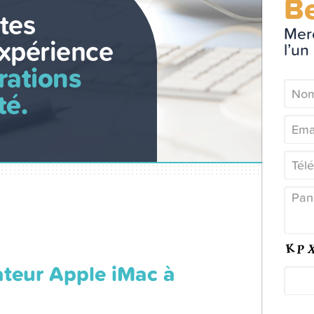
Be
tes
Merc
xpérience
l’un
rations
té.
ateur Apple iMac à