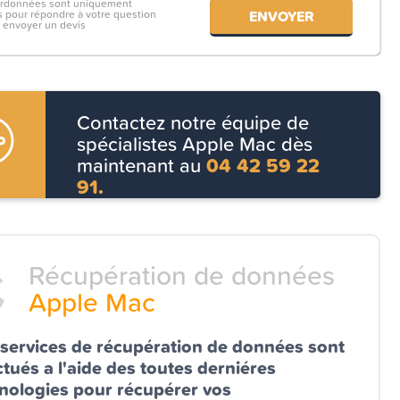
ordonnées sont uniquement
es pour répondre à votre question
 envoyer un devis
Contactez notre équipe de
spécialistes Apple Mac dès
maintenant au
04 42 59 22
91.
Récupération de données
Apple Mac
services de récupération de données sont
ctués a l'aide des toutes derniéres
nologies pour récupérer vos