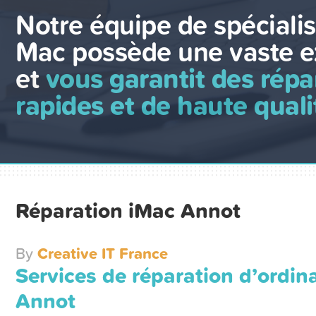
Notre équipe de spécialis
Mac possède une vaste e
et
vous garantit des répa
rapides et de haute quali
Réparation iMac Annot
By
Creative IT France
Services de réparation d’ordin
Annot