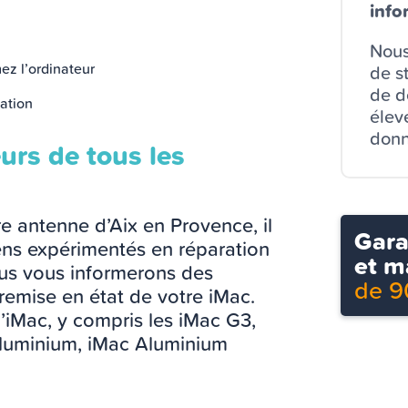
info
Nous
mez l’ordinateur
de s
de dé
sation
élev
donn
eurs de tous les
e antenne d’Aix en Provence, il
Gara
iens expérimentés en réparation
et m
ous vous informerons des
de 9
 remise en état de votre iMac.
’iMac, y compris les iMac G3,
 Aluminium, iMac Aluminium