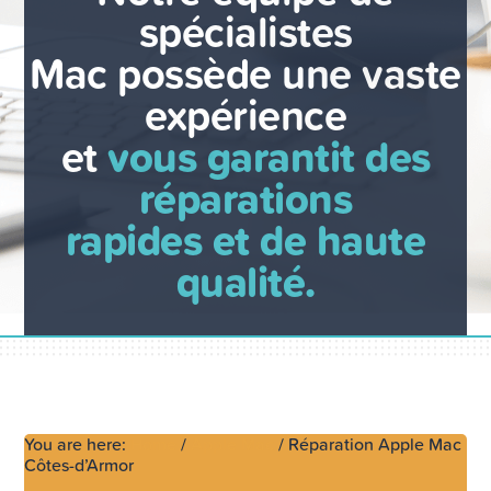
spécialistes
Mac possède une vaste
expérience
et
vous garantit des
réparations
rapides et de haute
qualité.
You are here:
Home
/
Apple Mac
/
Réparation Apple Mac
Côtes-d’Armor